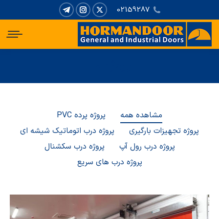
02159287
ایکس
اینستاگرام
تلگرام
باز
باز
باز
کردن
کردن
کردن
برگه
برگه
برگه
پروژه ها
در
در
در
مکان شما:
پنجره
پنجره
پنجره
جدید
جدید
جدید
مشاهده همه
پروژه پرده PVC
پروژه تجهیزات بارگیری
پروژه درب اتوماتیک شیشه ای
پروژه درب رول آپ
پروژه درب سکشنال
پروژه درب های سریع